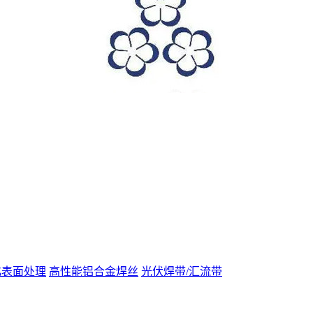
化表面处理
高性能铝合金焊丝
光伏焊带/汇流带