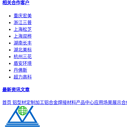
相关合作客户
重庆宏美
浙江三普
上海松芝
上海双桦
湖南长丰
湖北美标
杭州三花
盾安环境
丹佛斯
超力高科
最新资讯文章
首页
铝型材定制加工
铝合金焊接材料
产品中心
应用场景展示
合