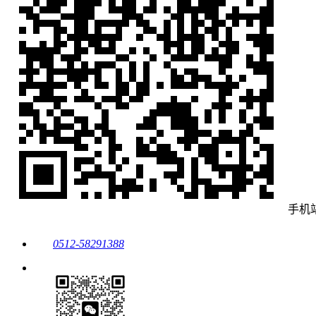
手机
0512-58291388