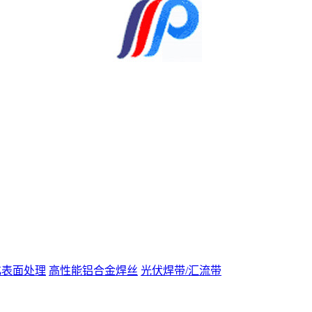
化表面处理
高性能铝合金焊丝
光伏焊带/汇流带