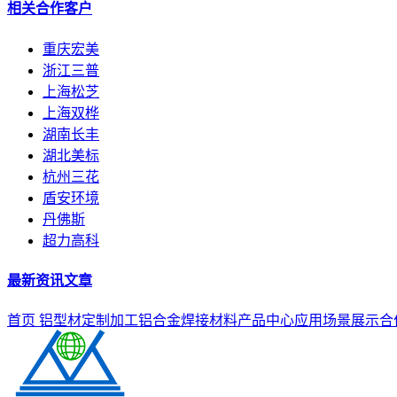
相关合作客户
重庆宏美
浙江三普
上海松芝
上海双桦
湖南长丰
湖北美标
杭州三花
盾安环境
丹佛斯
超力高科
最新资讯文章
首页
铝型材定制加工
铝合金焊接材料
产品中心
应用场景展示
合