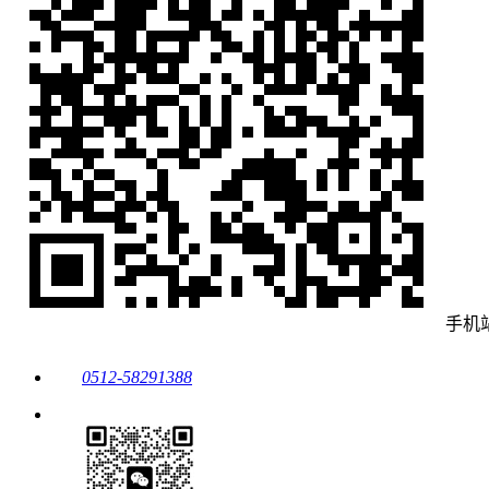
手机
0512-58291388