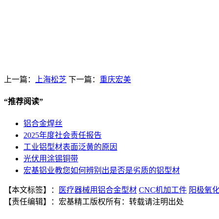
上一篇：
上海松芝
下一篇：
重庆宏美
“
推荐阅读
”
铝合金焊丝
2025年度社会责任报告
工业铝型材表面泛黄的原因
光伏用涂锡铜带
宏基铝业教您如何辨别出是否是劣质的铝型材
【本文标签】：
医疗器械用铝合金型材
CNC机加工件
阳极氧
【责任编辑】：
宏基精工
版权所有：
转载请注明出处