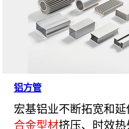
铝方管
宏基铝业不断拓宽和延
合金型材
挤压、时效热