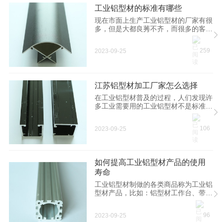
机器人显得更平稳，精准度更高，如果
工业铝型材的标准有哪些
是不停地重复同一动作，人的胳膊坚持
一会就要休息，否则就会影响进度，但
现在市面上生产工业铝型材的厂家有很
是机器人可以长时间的工作，而且比双
多，但是大都良莠不齐，而很多的客户
手的速度更快，出现不良品的机率更
本身并不具备辨别工业铝型材质量好坏
低，只要将程序设置好，可长时间工
的能力，因此工业铝型材的标准就成了
259
2023-09-25
作，所以机器人更适合比较细致繁锁重
问题。每个行业有每个行业的标准，每
复度高
个产品也有每个产品的标准。一家正规
的生产型企业，生产的产品都会有一套
执行标准，达到标准的才会被打上合格
江苏铝型材加工厂家怎么选择
标签，流入市场。下面我们就一起来了
解相关的内容。 国家标准，硬度标
在工业铝型材普及的过程，人们发现许
准，长度标准，切割标准，生产标准，
多工业需要用的工业铝型材不是标准
这几个就是工业铝型材的生产标准，生
件，很多都是要根据实际的使用需求进
产企业一定要严格执行。 国家标准：
行加工定制的，但是现在市面上号称能
106
2023-09-25
GB/T6892-2006;但由于这
进行铝型材加工的厂家有很多，人们该
怎么选择呢?下面我们就一起来了解相
关的内容。 1、规模：一家好的铝型材
加工厂家是有自己一定规模大小的加工
如何提高工业铝型材产品的使用
厂房，加工设备、生产人员、可以自己
寿命
生产加工铝型材的哦!那种小猫两三只
从别人那里拿货过来卖的铝型材贸易商
工业铝型材制做的各类商品称为工业铝
就不需要考虑了。原因是自己没有加工
型材产品，比如：铝型材工作台、带式
车间。技术对比前者不成熟，且型材库
输送机、工业防护围栏、洁净厂房隔
存规格也不丰富、人员不齐售后无保证
断、机器设备防护罩、铝型材流利架、
96
2023-09-25
铝型材置物架等等这些都归属于工业铝