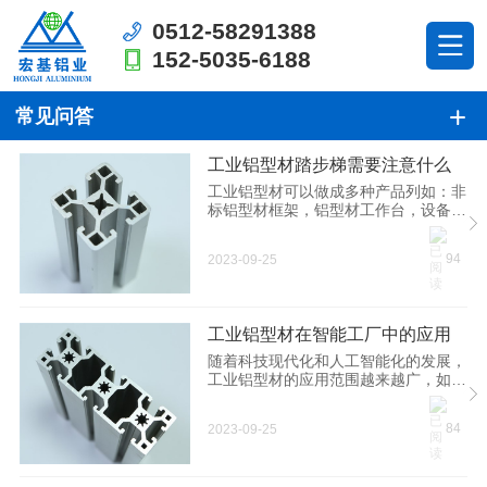
0512-58291388
152-5035-6188
常见问答
工业铝型材踏步梯需要注意什么
工业铝型材可以做成多种产品列如：非
标铝型材框架，铝型材工作台，设备机
罩，安全围栏，工业铝型材检修平台，
楼梯踏步梯。今天我们要分享的就是关
94
2023-09-25
于工业铝型材踏步梯，在定制工业铝型
材踏步梯需要注意什么?下面我们就一
起来来了解一下。 1、选材 应用场地
不同，选用的铝型材规格也就不同，登
工业铝型材在智能工厂中的应用
高梯因为需要承受很大的重量，所以一
般选用4040规格以上的型材来定制。
随着科技现代化和人工智能化的发展，
如果跨度比较大的话，就要选用8080
工业铝型材的应用范围越来越广，如汽
规格以上的型材了，承重可以达到
车制造业、轨道交通业、航空航天业、
3500公斤以上。 2、踏台楼梯的倾斜
电子电器和机器人行业等等，几乎渗透
84
2023-09-25
角度 登高梯的倾斜角度可
到了所有的行业当中去了，今天就来讲
一下工业铝型材在智能工厂中的应用。
在智能工厂中，相对于人工作业来讲，