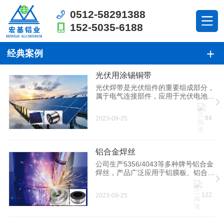
0512-58291388
152-5035-6188
经典案例
光伏用涂锡铜带
光伏焊带是光伏组件的重要组成部分，
属于电气连接部件，应用于光伏电池片
的串联或并联，发挥导电聚电的重要作
用，以提升光伏组件的输出电压和功
84
2023-09-25
率。公司光伏焊带产品规格齐全、尺寸
精准、导电性能优异，已配套多家新能
源光伏组件厂商。
铝合金焊丝
公司生产5356/4043等多种牌号铝合金
焊丝，产品广泛应用于铝膜板、铝合金
铸件、压力容器等各类铝合金部件焊
接；公司 “高质量5356铝镁合金焊丝设
122
2023-09-25
计及关键技术” 研发项目荣获江苏省铸
造学会科学技术奖。