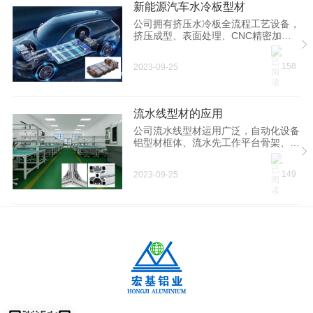
新能源汽车水冷板型材
公司拥有挤压水冷板全流程工艺设备，
挤压成型、表面处理、CNC精密加工
等；为新能源汽车、储能、电力等领域
客户提供电控箱体及冷却系统用铝部
158
2023-09-25
件。
流水线型材的应用
公司流水线型材运用广泛，自动化设备
铝型材框体、流水先工作平台骨架、物
流传输设备、车间检修平台、登高梯、
医疗器械支架等多个领域。可为客户提
149
2023-09-25
供各种标准规范流水线型材或定制开发
解决方案。